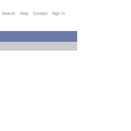
Search
Help
Contact
Sign In