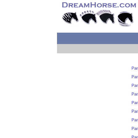
Par
Par
Par
Par
Par
Par
Par
Par
Par