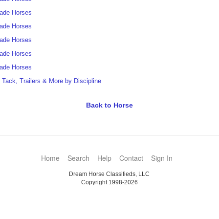
ade Horses
ade Horses
ade Horses
ade Horses
ade Horses
t Tack, Trailers & More by Discipline
Back to Horse
Home
Search
Help
Contact
Sign In
Dream Horse Classifieds, LLC
Copyright 1998-2026